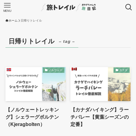
MENU
ホーム
日帰りトレイル
日帰りトレイル
– tag –
ノルウェー
カナダ
【ノルウェートレッキン
【カナダハイキング】ラー
グ】シェラーグボルテン
チバレー【黄葉シーズンの
（Kjeragbolten）
定番】