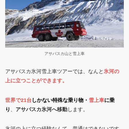
アサバスカ山と雪上車
アサバスカ氷河雪上車ツアーでは、なんと
氷河の
上に立つことができます。
世界で21台
しかない特殊な乗り物・
雪上車
に乗
り
、
アサバスカ氷河へ移動
します。
氷河の上に立つ経験なんて、普通はできないです