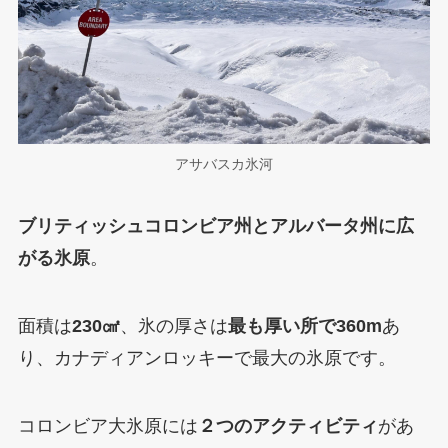
アサバスカ氷河
ブリティッシュコロンビア州とアルバータ州に広
がる氷原
。
面積は
230㎠
、氷の厚さは
最も厚い所で360m
あ
り、カナディアンロッキーで最大の氷原です。
コロンビア大氷原には
２つのアクティビティ
があ