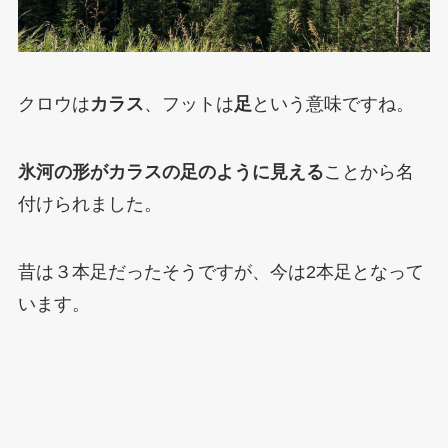
クロウは
カラス
、フットは
足
という意味ですね。
氷河の形がカラスの足のように見える
ことから名
付けられました。
昔は３本足だったそうですが、今は2本足となって
います。