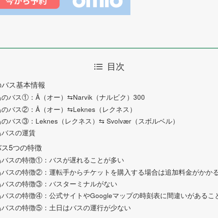
目次
のバス基本情報
バス①：Å（オー）⇆Narvik（ナルビク）300
のバス②：Å（オー）⇆Leknes（レクネス）
バス③：Leknes（レクネス）⇆ Svolvær（スボルベル）
島バスの運賃
ス5つの特徴
島バスの特徴①：バスが遅れることが多い
島バスの特徴②：運転手からチケットを購入する場合は追加料金がかか
島バスの特徴③：バスターミナルがない
バスの特徴④：公式サイトやGoogleマップの時刻表に間違いがあるこ
島バスの特徴⑤：土日はバスの運行が少ない